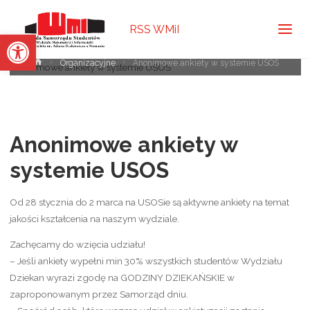
RSS WMiI
Dodany przez
samorzad
dnia
19 lutego 2025
Open toolbar
Strona
Organizacyjne
Anonimowe ankiety w systemie USOS
główna
Anonimowe ankiety w
systemie USOS
Od 28 stycznia do 2 marca na USOSie są aktywne ankiety na temat
jakości kształcenia na naszym wydziale.
Zachęcamy do wzięcia udziału!
– Jeśli ankiety wypełni min 30% wszystkich studentów Wydziału
Dziekan wyrazi zgodę na GODZINY DZIEKAŃSKIE w
zaproponowanym przez Samorząd dniu.