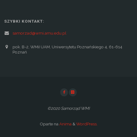
SZYBKI KONTAKT:
samorzad@wmi.amu.edu.pl
pok. B-2, WMiI UAM, Uniwersytetu Poznańskiego 4, 61-614
Poznań
©2020 Samorząd WMI
Oparte na
Anima
&
WordPress.